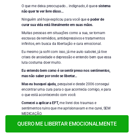
O que me deixa preocupado… indignado, é que
o sistema
não quer te ver livre disso…
Ninguém até hoje explicou para você que
o poder de
curar sua vida está literalmente em suas mãos.
Muitas pessoas em situações como a sua, se tornam
escravas de remédios, antidepressivos e tratamentos
infinitos, em busca da libertação e cura emocional.
Eu mesmo ja sofri com isso, já me auto sabotei, já tive
crises de ansiedade e depressão e entendo bem que essa
luta costuma doer muito.
Eu entendo bem como é se sentir preso nos sentimentos,
mas não saber por onde se libertar…
Mas eu busquei ajuda,
pesquisei e desde 2006 consegui
encontrar uma cura para o que acontecia comigo, e para
o que está acontecendo com você.
Comecei a aplicar a EFT,
me livrei dos traumas e
sentimentos ruins que me aprisionavam e me curei, SEM
MEDICAÇÃO.
QUERO ME LIBERTAR EMOCIONALMENTE