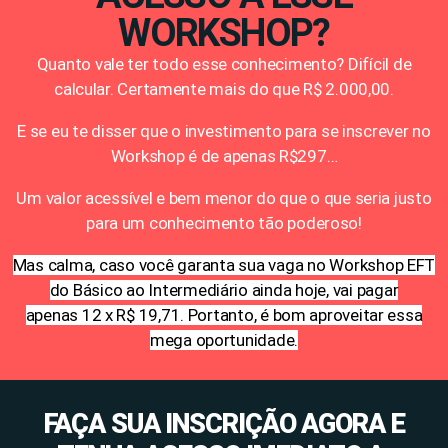
WORKSHOP?
Quanto vale ter todo esse conhecimento? Difícil de
calcular. Certamente mais do que R$ 2.000,00.
E se eu te disser que o investimento para se inscrever no
Workshop é de apenas R$297…
Um valor acessível e bem menor do que o que seria justo
para um conhecimento tão poderoso!
Mas calma, caso você garanta sua vaga no Workshop EFT
do Básico ao Intermediário ainda hoje, vai pagar
apenas
12 x R$ 19,71. Portanto, é bom aproveitar essa
mega oportunidade.
FAÇA SUA INSCRIÇÃO AGORA E